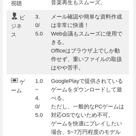
音楽再生もスムーズ。
視聴
3.
メール確認や簡単な資料作成
ビ
0/
は非常に快適！
ジネ
5.0
Web会議もスムーズに使用で
ス
きる。
Officeはブラウザ上でしか動
作せず、重いファイルの取扱
はやや苦手。
1.0
GooglePlayで提供されている
ゲ
~
ゲームをダウンロードして遊
ーム
4.
べる。
0/
ただし、一般的なPCゲームは
5.0
対応OSでないため不可。
ゲームを快適にプレイしたい
場合、5~7万円程度のモデル