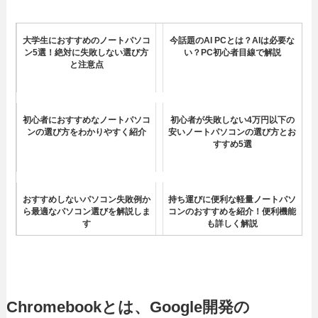
大学生におすすめのノートパソコ
今話題のAI PCとは？AIは必要な
ン5選！絶対に失敗しない選び方
い？PC初心者目線で解説
と注意点
初心者におすすめなノートパソコ
初心者が失敗しない4万円以下の
ンの選び方をわかりやすく紹介
安いノートパソコンの選び方とお
すすめ5選
おすすめしないパソコン失敗例か
持ち運びに便利な軽量ノートパソ
ら最適なパソコン選びを解説しま
コンのおすすめを紹介！便利機能
す
も詳しく解説
ノートパソコンでおすすめのスペ
ックは？用途に合わせて細かい性
能を確認しよう
Chromebookとは、Google開発の