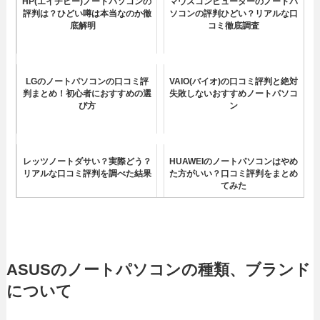
HP(エイチピー)ノートパソコンの
マウスコンピューターのノートパ
評判は？ひどい噂は本当なのか徹
ソコンの評判ひどい？リアルな口
底解明
コミ徹底調査
LGのノートパソコンの口コミ評
VAIO(バイオ)の口コミ評判と絶対
判まとめ！初心者におすすめの選
失敗しないおすすめノートパソコ
び方
ン
レッツノートダサい？実際どう？
HUAWEIのノートパソコンはやめ
リアルな口コミ評判を調べた結果
た方がいい？口コミ評判をまとめ
てみた
surface(サーフェイス)ノートパ
富士通のおすすめノートパソコン
ソコン評判口コミレビューまとめ
3選！評判や選び方など徹底解説
ASUSのノートパソコンの種類、ブランド
について