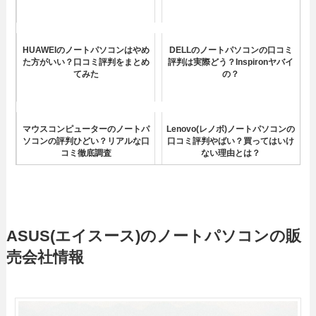
HUAWEIのノートパソコンはやめ
DELLのノートパソコンの口コミ
た方がいい？口コミ評判をまとめ
評判は実際どう？Inspironヤバイ
てみた
の？
マウスコンピューターのノートパ
Lenovo(レノボ)ノートパソコンの
ソコンの評判ひどい？リアルな口
口コミ評判やばい？買ってはいけ
コミ徹底調査
ない理由とは？
Dynabook(ダイナブック)ノート
富士通のおすすめノートパソコン
パソコンのリアルな口コミ評判ま
3選！評判や選び方など徹底解説
とめ
ASUS(エイスース)のノートパソコンの販
売会社情報
Acer(エイサー)ノートパソコンの
NECノートパソコンの口コミ評判
口コミ評判まとめ！壊れやすい？
まとめ！初心者におすすめの型番
とは