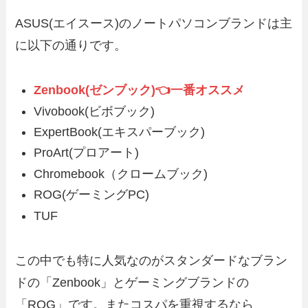
NECノートパソコンの口コミ評判
FRONTIERの口コミ評判とコスパ
まとめ！初心者におすすめの型番
が良いおすすめノートパソコン3
ASUS(エイスース)のノートパソコンブランドは主
とは
選
に以下の通りです。
Zenbook(ゼンブック)👈一番オススメ
Vivobook(ビボブック)
ExpertBook(エキスパーブック)
ProArt(プロアート)
Chromebook（クロームブック)
ROG(ゲーミングPC)
TUF
この中でも特に人気なのがスタンダードなブラン
ドの「Zenbook」とゲーミングブランドの
「ROG」です。またコスパを重視するなら