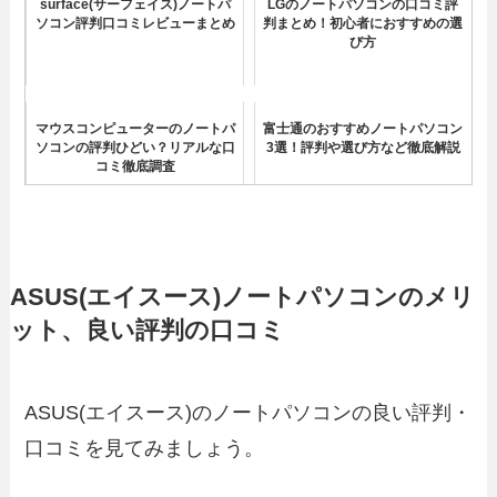
surface(サーフェイス)ノートパ
LGのノートパソコンの口コミ評
ソコン評判口コミレビューまとめ
判まとめ！初心者におすすめの選
び方
マウスコンピューターのノートパ
富士通のおすすめノートパソコン
ソコンの評判ひどい？リアルな口
3選！評判や選び方など徹底解説
コミ徹底調査
Lenovo(レノボ)ノートパソコンの
DELLのノートパソコンの口コミ
口コミ評判やばい？買ってはいけ
評判は実際どう？Inspironヤバイ
ない理由とは？
の？
ASUS(エイスース)ノートパソコンのメリ
ット、良い評判の口コミ
Acer(エイサー)ノートパソコンの
Dynabook(ダイナブック)ノート
口コミ評判まとめ！壊れやすい？
パソコンのリアルな口コミ評判ま
ASUS(エイスース)のノートパソコンの良い評判・
とめ
口コミを見てみましょう。