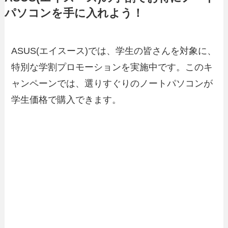
パソコンを手に入れよう！
富士通のおすすめノートパソコン
FRONTIERの口コミ評判とコスパ
3選！評判や選び方など徹底解説
が良いおすすめノートパソコン3
ASUS(エイスース)では、学生の皆さんを対象に、
選
特別な学割プロモーションを実施中です。このキ
ャンペーンでは、選りすぐりのノートパソコンが
学生価格で購入できます。