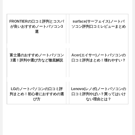
FRONTIERの口コミ評判とコスパ
surface(サーフェイス)ノートパ
が良いおすすめノートパソコン3
ソコン評判口コミレビューまとめ
選
富士通のおすすめノートパソコン
Acer(エイサー)ノートパソコンの
3選！評判や選び方など徹底解説
口コミ評判まとめ！壊れやすい？
LGのノートパソコンの口コミ評
Lenovo(レノボ)ノートパソコンの
判まとめ！初心者におすすめの選
口コミ評判やばい？買ってはいけ
び方
ない理由とは？
レッツノートダサい？実際どう？
マウスコンピューターのノートパ
リアルな口コミ評判を調べた結果
ソコンの評判ひどい？リアルな口
コミ徹底調査