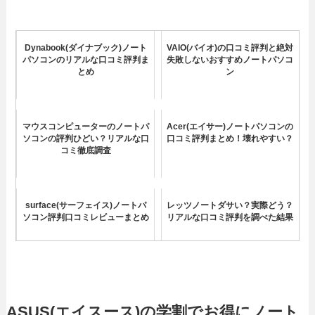
Dynabook(ダイナブック)ノート
VAIO(バイオ)の口コミ評判と絶対
パソコンのリアルな口コミ評判ま
失敗しないおすすめノートパソコ
とめ
ン
マウスコンピューターのノートパ
Acer(エイサー)ノートパソコンの
ソコンの評判ひどい？リアルな口
口コミ評判まとめ！壊れやすい？
コミ徹底調査
surface(サーフェイス)ノートパ
レッツノートダサい？実際どう？
ソコン評判口コミレビューまとめ
リアルな口コミ評判を調べた結果
HUAWEIのノートパソコンはやめ
DELLのノートパソコンの口コミ
た方がいい？口コミ評判をまとめ
評判は実際どう？Inspironヤバイ
てみた
の？
ASUS(エイスース)の学割でお得にノート