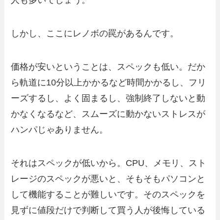
人も多いでしょう。
しかし、ここにレノボの罠があるんです。
価格が安いということは、スペックも低い。だか
ら軌道に10分以上かかるなど時間かかるし、フリ
ーズするし、よく固まるし、強制終了しないと動
かなくなるなど、スムーズに動かないストレスが
ハンパじゃありません。
それはスペックが低いから。CPU、メモリ、スト
レージのスペックが悪いと、そもそもパソコンと
して機能することが難しいです。そのスペックを
見ずに値段だけで判断して買う人が後悔している