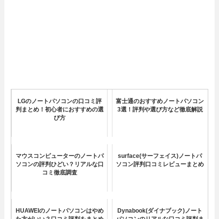
LGのノートパソコンの口コミ評
富士通のおすすめノートパソコン
判まとめ！初心者におすすめの選
3選！評判や選び方など徹底解説
び方
マウスコンピューターのノートパ
surface(サーフェイス)ノートパ
ソコンの評判ひどい？リアルな口
ソコン評判口コミレビューまとめ
コミ徹底調査
HUAWEIのノートパソコンはやめ
Dynabook(ダイナブック)ノート
た方がいい？口コミ評判をまとめ
パソコンのリアルな口コミ評判ま