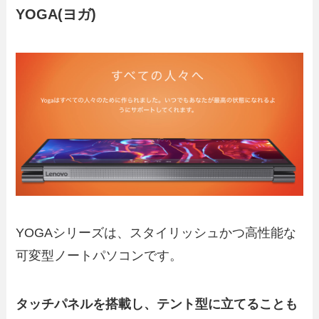
YOGA(ヨガ)
YOGAシリーズは、スタイリッシュかつ高性能な
可変型ノートパソコンです。
タッチパネルを搭載し、テント型に立てることも