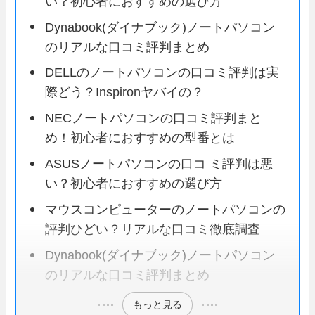
い？初心者におすすめの選び方
Dynabook(ダイナブック)ノートパソコン
のリアルな口コミ評判まとめ
DELLのノートパソコンの口コミ評判は実
際どう？Inspironヤバイの？
NECノートパソコンの口コミ評判まと
め！初心者におすすめの型番とは
ASUSノートパソコンの口コ ミ評判は悪
い？初心者におすすめの選び方
マウスコンピューターのノートパソコンの
評判ひどい？リアルな口コミ徹底調査
Dynabook(ダイナブック)ノートパソコン
のリアルな口コミ評判まとめ
もっと見る