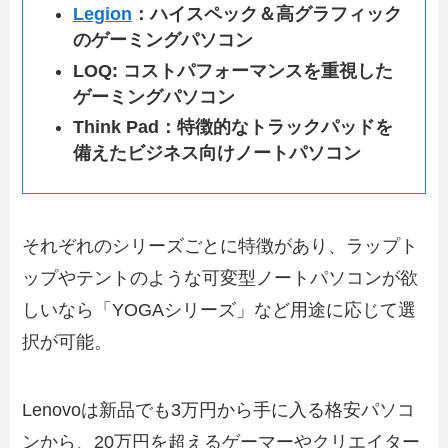
Legion
：ハイスペック＆高グラフィック
のゲーミングパソコン
LOQ: コストパフォーマンスを重視した
ゲーミングパソコン
Think Pad：特徴的なトラックパッドを
備えたビジネス向けノートパソコン
それぞれのシリーズごとに特徴があり、ラップト
ップやテントのような可変型ノートパソコンが欲
しいなら「YOGAシリーズ」など用途に応じて選
択が可能。
Lenovoは新品でも3万円から手に入る格安パソコ
ンから、20万円を超えるゲーマーやクリエイター