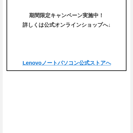
期間限定キャンペーン実施中！
詳しくは公式オンラインショップへ↓
Lenovoノートパソコン公式ストアへ